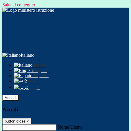
Salta al contenuto
Italiano
Italiano
English
Español
中文
عربى
Accedi
Accedi
button close
×
Nome Utente