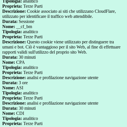
Tipologia:
analitico
Proprieta:
Terze Parti
Descrizione:
Cookie associato ai siti che utilizzano CloudFlare,
utilizzato per identificare il traffico web attendibile.
Durata:
Sessione
Nome:
__cf_bm
Tipologia:
analitico
Proprieta:
Terze Parti
Descrizione:
Questo cookie viene utilizzato per distinguere tra
umani e bot. Ciò è vantaggioso per il sito Web, al fine di effettuare
rapporti validi sull'utilizzo del proprio sito Web.
Durata:
30 minuti
Nome:
CPA
Tipologia:
analitico
Proprieta:
Terze Parti
Descrizione:
analisi e profilazione navigazione utente
Durata:
3 ore
Nome:
ASI
Tipologia:
analitico
Proprieta:
Terze Parti
Descrizione:
analisi e profilazione navigazione utente
Durata:
30 minuti
Nome:
CDI
Tipologia:
analitico
Proprieta:
Terze Parti