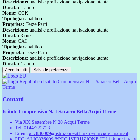
Descrizione:
analisi e profilazione navigazione utente
Durata:
1 anno
Nome:
CCK
Tipologia:
analitico
Proprieta:
Terze Parti
Descrizione:
analisi e profilazione navigazione utente
Durata:
3 ore
Nome:
CAI
Tipologia:
analitico
Proprieta:
Terze Parti
Descrizione:
analisi e profilazione navigazione utente
Durata:
1 anno
Accetta tutti
Salva le preferenze
Istituto Comprensivo N. 1 Saracco Bella Acqui
Terme
Contatti
Istituto Comprensivo N. 1 Saracco Bella Acqui Terme
Via XX Settembre N.20 Acqui Terme
Tel:
0144/322723
Email:
alic836009@istruzione.it
Link per inviare una mail
PEC:
ALIC836009@PEC.ISTRUZIONE.IT
Link per inviare