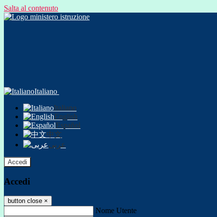
Salta al contenuto
Italiano
Italiano
English
Español
中文
عربى
Accedi
Accedi
button close
×
Nome Utente