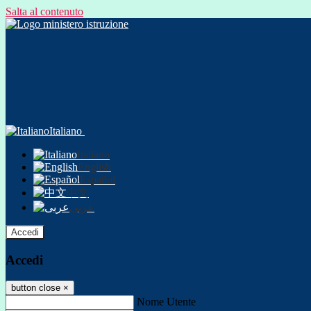
Salta al contenuto
Italiano
Italiano
English
Español
中文
عربى
Accedi
Accedi
button close
×
Nome Utente