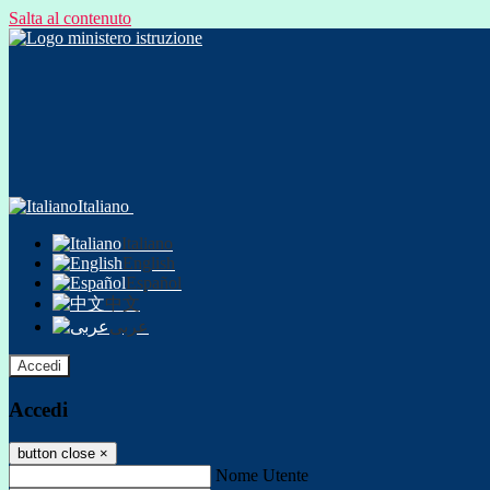
Salta al contenuto
Italiano
Italiano
English
Español
中文
عربى
Accedi
Accedi
button close
×
Nome Utente