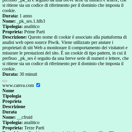
si ritiene sia un codice di riferimento per il dominio che imposta il
cookie.
Durata:
1 anno
Nome:
_pk_ses.1.fdb3
Tipologia:
analitico
Proprieta:
Prime Parti
Descrizione:
Questo nome di cookie è associato alla piattaforma di
analisi web open source Piwik. Viene utilizzato per aiutare i
proprietari di siti Web a monitorare il comportamento dei visitatori e
misurare le prestazioni del sito. È un cookie di tipo pattern, in cui il
prefisso _pk_ses è seguito da una breve serie di numeri e lettere, che
si ritiene sia un codice di riferimento per il dominio che imposta il
cookie.
Durata:
30 minuti
www.canva.com
Nome
Tipologia
Proprieta
Descrizione
Durata
Nome:
__cfruid
Tipologia:
analitico
Proprieta:
Terze Parti