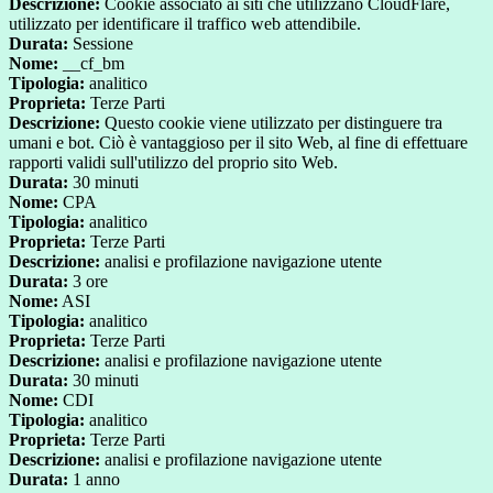
Descrizione:
Cookie associato ai siti che utilizzano CloudFlare,
utilizzato per identificare il traffico web attendibile.
Durata:
Sessione
Nome:
__cf_bm
Tipologia:
analitico
Proprieta:
Terze Parti
Descrizione:
Questo cookie viene utilizzato per distinguere tra
umani e bot. Ciò è vantaggioso per il sito Web, al fine di effettuare
rapporti validi sull'utilizzo del proprio sito Web.
Durata:
30 minuti
Nome:
CPA
Tipologia:
analitico
Proprieta:
Terze Parti
Descrizione:
analisi e profilazione navigazione utente
Durata:
3 ore
Nome:
ASI
Tipologia:
analitico
Proprieta:
Terze Parti
Descrizione:
analisi e profilazione navigazione utente
Durata:
30 minuti
Nome:
CDI
Tipologia:
analitico
Proprieta:
Terze Parti
Descrizione:
analisi e profilazione navigazione utente
Durata:
1 anno