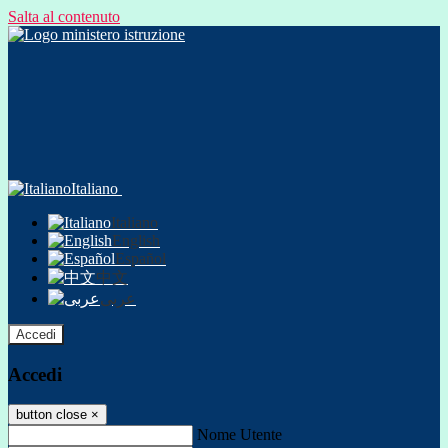
Salta al contenuto
Italiano
Italiano
English
Español
中文
عربى
Accedi
Accedi
button close
×
Nome Utente