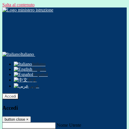
Salta al contenuto
Italiano
Italiano
English
Español
中文
عربى
Accedi
Accedi
button close
×
Nome Utente