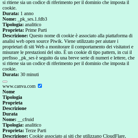
si ritiene sia un codice di riferimento per il dominio che imposta il
cookie.
Durata:
1 anno
Nome:
_pk_ses.1.fdb3
Tipologia:
analitico
Proprieta:
Prime Parti
Descrizione:
Questo nome di cookie è associato alla piattaforma di
analisi web open source Piwik. Viene utilizzato per aiutare i
proprietari di siti Web a monitorare il comportamento dei visitatori e
misurare le prestazioni del sito. È un cookie di tipo pattern, in cui il
prefisso _pk_ses è seguito da una breve serie di numeri e lettere, che
si ritiene sia un codice di riferimento per il dominio che imposta il
cookie.
Durata:
30 minuti
www.canva.com
Nome
Tipologia
Proprieta
Descrizione
Durata
Nome:
__cfruid
Tipologia:
analitico
Proprieta:
Terze Parti
Descrizione:
Cookie associato ai siti che utilizzano CloudFlare,