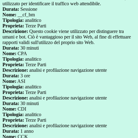
utilizzato per identificare il traffico web attendibile.
Durata:
Sessione
Nome:
__cf_bm
Tipologia:
analitico
Proprieta:
Terze Parti
Descrizione:
Questo cookie viene utilizzato per distinguere tra
umani e bot. Ciò è vantaggioso per il sito Web, al fine di effettuare
rapporti validi sull'utilizzo del proprio sito Web.
Durata:
30 minuti
Nome:
CPA
Tipologia:
analitico
Proprieta:
Terze Parti
Descrizione:
analisi e profilazione navigazione utente
Durata:
3 ore
Nome:
ASI
Tipologia:
analitico
Proprieta:
Terze Parti
Descrizione:
analisi e profilazione navigazione utente
Durata:
30 minuti
Nome:
CDI
Tipologia:
analitico
Proprieta:
Terze Parti
Descrizione:
analisi e profilazione navigazione utente
Durata:
1 anno
Nome:
CCK