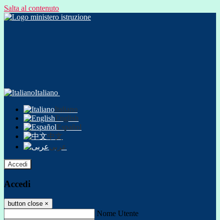
Salta al contenuto
Italiano
Italiano
English
Español
中文
عربى
Accedi
Accedi
button close
×
Nome Utente