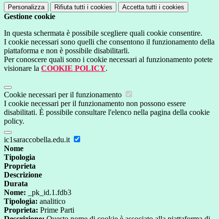
Personalizza
Rifiuta tutti
i cookies
Accetta tutti
i cookies
Gestione cookie
In questa schermata è possibile scegliere quali cookie consentire.
I cookie necessari sono quelli che consentono il funzionamento della
piattaforma e non è possibile disabilitarli.
Per conoscere quali sono i cookie necessari al funzionamento potete
visionare la
COOKIE POLICY
.
Cookie necessari per il funzionamento
I cookie necessari per il funzionamento non possono essere
disabilitati. È possibile consultare l'elenco nella pagina della cookie
policy.
ic1saraccobella.edu.it
Nome
Tipologia
Proprieta
Descrizione
Durata
Nome:
_pk_id.1.fdb3
Tipologia:
analitico
Proprieta:
Prime Parti
Descrizione:
Questo nome di cookie è associato alla piattaforma di