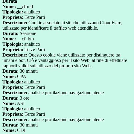
Durata
Nome:
__cfruid
Tipologia:
analitico
Proprieta:
Terze Parti
Descrizione:
Cookie associato ai siti che utilizzano CloudFlare,
utilizzato per identificare il traffico web attendibile.
Durata:
Sessione
Nome:
__cf_bm
Tipologia:
analitico
Proprieta:
Terze Parti
Descrizione:
Questo cookie viene utilizzato per distinguere tra
umani e bot. Ciò è vantaggioso per il sito Web, al fine di effettuare
rapporti validi sull'utilizzo del proprio sito Web.
Durata:
30 minuti
Nome:
CPA
Tipologia:
analitico
Proprieta:
Terze Parti
Descrizione:
analisi e profilazione navigazione utente
Durata:
3 ore
Nome:
ASI
Tipologia:
analitico
Proprieta:
Terze Parti
Descrizione:
analisi e profilazione navigazione utente
Durata:
30 minuti
Nome:
CDI