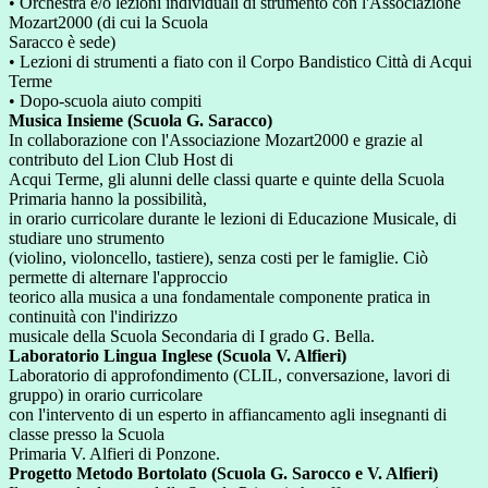
• Orchestra e/o lezioni individuali di strumento con l'Associazione
Mozart2000 (di cui la Scuola
Saracco è sede)
• Lezioni di strumenti a fiato con il Corpo Bandistico Città di Acqui
Terme
• Dopo-scuola aiuto compiti
Musica Insieme (Scuola G. Saracco)
In collaborazione con l'Associazione Mozart2000 e grazie al
contributo del Lion Club Host di
Acqui Terme, gli alunni delle classi quarte e quinte della Scuola
Primaria hanno la possibilità,
in orario curricolare durante le lezioni di Educazione Musicale, di
studiare uno strumento
(violino, violoncello, tastiere), senza costi per le famiglie. Ciò
permette di alternare l'approccio
teorico alla musica a una fondamentale componente pratica in
continuità con l'indirizzo
musicale della Scuola Secondaria di I grado G. Bella.
Laboratorio Lingua Inglese
(Scuola V. Alfieri)
Laboratorio di approfondimento (CLIL, conversazione, lavori di
gruppo) in orario curricolare
con l'intervento di un esperto in affiancamento agli insegnanti di
classe presso la Scuola
Primaria V. Alfieri di Ponzone.
Progetto Metodo Bortolato (Scuola G. Sarocco e V. Alfieri)