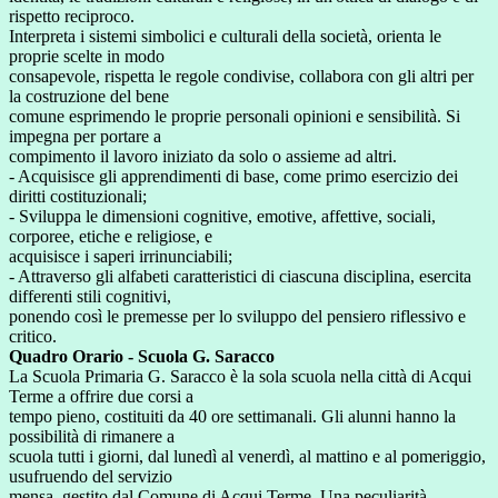
rispetto reciproco.
Interpreta i sistemi simbolici e culturali della società, orienta le
proprie scelte in modo
consapevole, rispetta le regole condivise, collabora con gli altri per
la costruzione del bene
comune esprimendo le proprie personali opinioni e sensibilità. Si
impegna per portare a
compimento il lavoro iniziato da solo o assieme ad altri.
- Acquisisce gli apprendimenti di base, come primo esercizio dei
diritti costituzionali;
- Sviluppa le dimensioni cognitive, emotive, affettive, sociali,
corporee, etiche e religiose, e
acquisisce i saperi irrinunciabili;
- Attraverso gli alfabeti caratteristici di ciascuna disciplina, esercita
differenti stili cognitivi,
ponendo così le premesse per lo sviluppo del pensiero riflessivo e
critico.
Quadro Orario
- Scuola G. Saracco
La Scuola Primaria G. Saracco è la sola scuola nella città di Acqui
Terme a offrire due corsi a
tempo pieno, costituiti da 40 ore settimanali. Gli alunni hanno la
possibilità di rimanere a
scuola tutti i giorni, dal lunedì al venerdì, al mattino e al pomeriggio,
usufruendo del servizio
mensa, gestito dal Comune di Acqui Terme. Una peculiarità