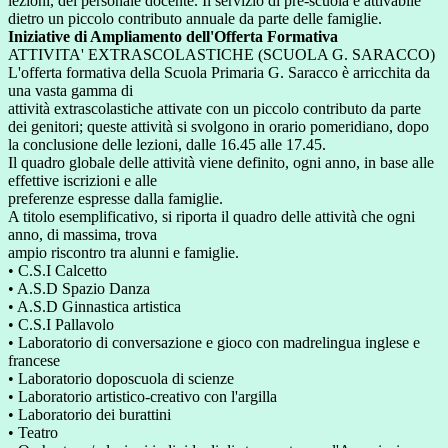
lezioni, del personale docente. Il servizio di pre-scuola è attivabile
dietro un piccolo contributo annuale da parte delle famiglie.
Iniziative di Ampliamento dell'Offerta Formativa
ATTIVITA' EXTRASCOLASTICHE (SCUOLA G. SARACCO)
L'offerta formativa della Scuola Primaria G. Saracco è arricchita da
una vasta gamma di
attività extrascolastiche attivate con un piccolo contributo da parte
dei genitori; queste attività si svolgono in orario pomeridiano, dopo
la conclusione delle lezioni, dalle 16.45 alle 17.45.
Il quadro globale delle attività viene definito, ogni anno, in base alle
effettive iscrizioni e alle
preferenze espresse dalla famiglie.
A titolo esemplificativo, si riporta il quadro delle attività che ogni
anno, di massima, trova
ampio riscontro tra alunni e famiglie.
• C.S.I Calcetto
• A.S.D Spazio Danza
• A.S.D Ginnastica artistica
• C.S.I Pallavolo
• Laboratorio di conversazione e gioco con madrelingua inglese e
francese
• Laboratorio doposcuola di scienze
• Laboratorio artistico-creativo con l'argilla
• Laboratorio dei burattini
• Teatro