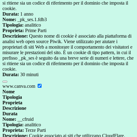
si ritiene sia un codice di riferimento per il dominio che imposta il
cookie.
Durata:
1 anno
Nome:
_pk_ses.1.fdb3
Tipologia:
analitico
Proprieta:
Prime Parti
Descrizione:
Questo nome di cookie è associato alla piattaforma di
analisi web open source Piwik. Viene utilizzato per aiutare i
proprietari di siti Web a monitorare il comportamento dei visitatori e
misurare le prestazioni del sito. È un cookie di tipo pattern, in cui il
prefisso _pk_ses è seguito da una breve serie di numeri e lettere, che
si ritiene sia un codice di riferimento per il dominio che imposta il
cookie.
Durata:
30 minuti
www.canva.com
Nome
Tipologia
Proprieta
Descrizione
Durata
Nome:
__cfruid
Tipologia:
analitico
Proprieta:
Terze Parti
Descrizione:
Cookie associato ai siti che utilizzano CloudFlare,