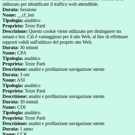
utilizzato per identificare il traffico web attendibile.
Durata:
Sessione
Nome:
__cf_bm
Tipologia:
analitico
Proprieta:
Terze Parti
Descrizione:
Questo cookie viene utilizzato per distinguere tra
umani e bot. Ciò è vantaggioso per il sito Web, al fine di effettuare
rapporti validi sull'utilizzo del proprio sito Web.
Durata:
30 minuti
Nome:
CPA
Tipologia:
analitico
Proprieta:
Terze Parti
Descrizione:
analisi e profilazione navigazione utente
Durata:
3 ore
Nome:
ASI
Tipologia:
analitico
Proprieta:
Terze Parti
Descrizione:
analisi e profilazione navigazione utente
Durata:
30 minuti
Nome:
CDI
Tipologia:
analitico
Proprieta:
Terze Parti
Descrizione:
analisi e profilazione navigazione utente
Durata:
1 anno
Nome:
CCK