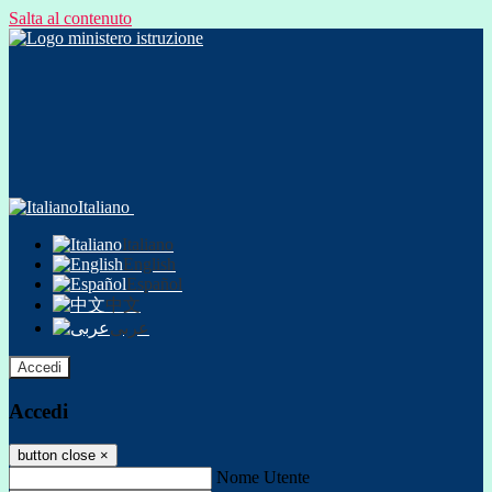
Salta al contenuto
Italiano
Italiano
English
Español
中文
عربى
Accedi
Accedi
button close
×
Nome Utente