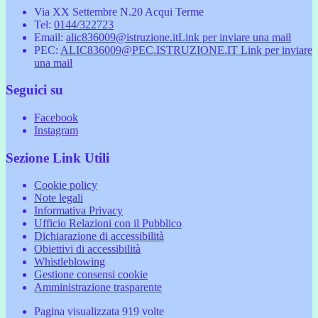
Via XX Settembre N.20 Acqui Terme
Tel:
0144/322723
Email:
alic836009@istruzione.it
Link per inviare una mail
PEC:
ALIC836009@PEC.ISTRUZIONE.IT
Link per inviare
una mail
Seguici su
Facebook
Instagram
Sezione Link Utili
Cookie policy
Note legali
Informativa Privacy
Ufficio Relazioni con il Pubblico
Dichiarazione di accessibilità
Obiettivi di accessibilità
Whistleblowing
Gestione consensi cookie
Amministrazione trasparente
Pagina visualizzata
919
volte