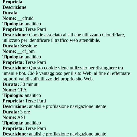
Proprieta
Descrizione
Durata
Nome:
__cfruid
Tipologia:
analitico
Proprieta:
Terze Parti
Descrizione:
Cookie associato ai siti che utilizzano CloudFlare,
utilizzato per identificare il traffico web attendibile.
Durata:
Sessione
Nome:
__cf_bm
Tipologia:
analitico
Proprieta:
Terze Parti
Descrizione:
Questo cookie viene utilizzato per distinguere tra
umani e bot. Ciò è vantaggioso per il sito Web, al fine di effettuare
rapporti validi sull'utilizzo del proprio sito Web.
Durata:
30 minuti
Nome:
CPA
Tipologia:
analitico
Proprieta:
Terze Parti
Descrizione:
analisi e profilazione navigazione utente
Durata:
3 ore
Nome:
ASI
Tipologia:
analitico
Proprieta:
Terze Parti
Descrizione:
analisi e profilazione navigazione utente