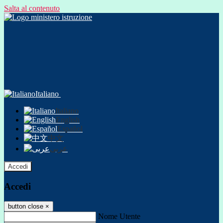
Salta al contenuto
Italiano
Italiano
English
Español
中文
عربى
Accedi
Accedi
button close
×
Nome Utente