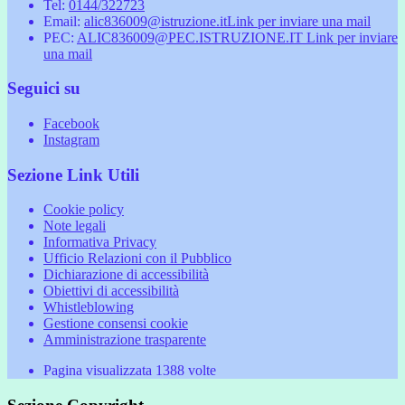
Tel:
0144/322723
Email:
alic836009@istruzione.it
Link per inviare una mail
PEC:
ALIC836009@PEC.ISTRUZIONE.IT
Link per inviare
una mail
Seguici su
Facebook
Instagram
Sezione Link Utili
Cookie policy
Note legali
Informativa Privacy
Ufficio Relazioni con il Pubblico
Dichiarazione di accessibilità
Obiettivi di accessibilità
Whistleblowing
Gestione consensi cookie
Amministrazione trasparente
Pagina visualizzata
1388
volte