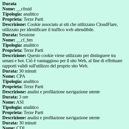
Durata
Nome:
__cfruid
Tipologia:
analitico
Proprieta:
Terze Parti
Descrizione:
Cookie associato ai siti che utilizzano CloudFlare,
utilizzato per identificare il traffico web attendibile.
Durata:
Sessione
Nome:
__cf_bm
Tipologia:
analitico
Proprieta:
Terze Parti
Descrizione:
Questo cookie viene utilizzato per distinguere tra
umani e bot. Ciò è vantaggioso per il sito Web, al fine di effettuare
rapporti validi sull'utilizzo del proprio sito Web.
Durata:
30 minuti
Nome:
CPA
Tipologia:
analitico
Proprieta:
Terze Parti
Descrizione:
analisi e profilazione navigazione utente
Durata:
3 ore
Nome:
ASI
Tipologia:
analitico
Proprieta:
Terze Parti
Descrizione:
analisi e profilazione navigazione utente
Durata:
30 minuti
Nome:
CDI