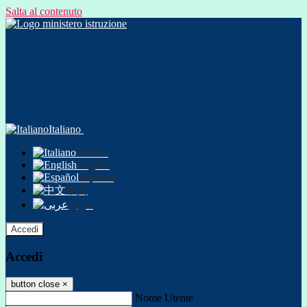
Salta al contenuto
Italiano
Italiano
English
Español
中文
عربى
Accedi
Accedi
button close
×
Nome Utente