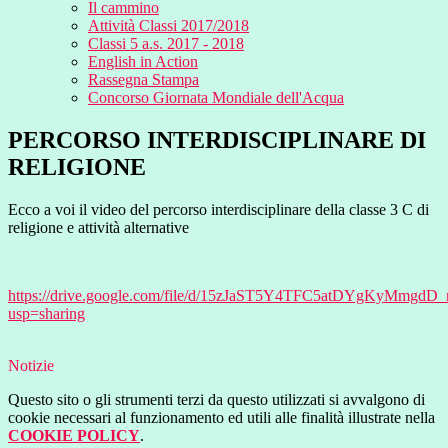
Il cammino
Attività Classi 2017/2018
Classi 5 a.s. 2017 - 2018
English in Action
Rassegna Stampa
Concorso Giornata Mondiale dell'Acqua
PERCORSO INTERDISCIPLINARE DI
RELIGIONE
Ecco a voi il video del percorso interdisciplinare della classe 3 C di
religione e attività alternative
https://drive.google.com/file/d/15zJaST5Y4TFC5atDYgKyMmgdD
usp=sharing
Notizie
Questo sito o gli strumenti terzi da questo utilizzati si avvalgono di
cookie necessari al funzionamento ed utili alle finalità illustrate nella
COOKIE POLICY
.