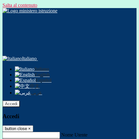
Salta al contenuto
Italiano
Italiano
English
Español
中文
عربى
Accedi
Accedi
button close
×
Nome Utente