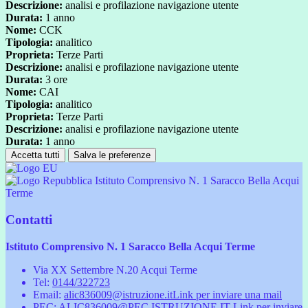
Descrizione:
analisi e profilazione navigazione utente
Durata:
1 anno
Nome:
CCK
Tipologia:
analitico
Proprieta:
Terze Parti
Descrizione:
analisi e profilazione navigazione utente
Durata:
3 ore
Nome:
CAI
Tipologia:
analitico
Proprieta:
Terze Parti
Descrizione:
analisi e profilazione navigazione utente
Durata:
1 anno
Accetta tutti
Salva le preferenze
Istituto Comprensivo N. 1 Saracco Bella Acqui
Terme
Contatti
Istituto Comprensivo N. 1 Saracco Bella Acqui Terme
Via XX Settembre N.20 Acqui Terme
Tel:
0144/322723
Email:
alic836009@istruzione.it
Link per inviare una mail
PEC:
ALIC836009@PEC.ISTRUZIONE.IT
Link per inviare