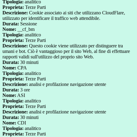
Tipologia:
analitico
Proprieta:
Terze Parti
Descrizione:
Cookie associato ai siti che utilizzano CloudFlare,
utilizzato per identificare il traffico web attendibile.
Durata:
Sessione
Nome:
__cf_bm
Tipologia:
analitico
Proprieta:
Terze Parti
Descrizione:
Questo cookie viene utilizzato per distinguere tra
umani e bot. Ciò è vantaggioso per il sito Web, al fine di effettuare
rapporti validi sull'utilizzo del proprio sito Web.
Durata:
30 minuti
Nome:
CPA
Tipologia:
analitico
Proprieta:
Terze Parti
Descrizione:
analisi e profilazione navigazione utente
Durata:
3 ore
Nome:
ASI
Tipologia:
analitico
Proprieta:
Terze Parti
Descrizione:
analisi e profilazione navigazione utente
Durata:
30 minuti
Nome:
CDI
Tipologia:
analitico
Proprieta:
Terze Parti