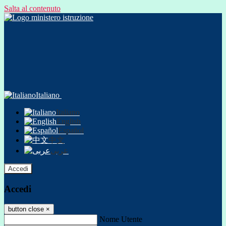
Salta al contenuto
Italiano
Italiano
English
Español
中文
عربى
Accedi
Accedi
button close
×
Nome Utente