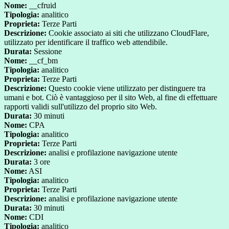
Nome:
__cfruid
Tipologia:
analitico
Proprieta:
Terze Parti
Descrizione:
Cookie associato ai siti che utilizzano CloudFlare,
utilizzato per identificare il traffico web attendibile.
Durata:
Sessione
Nome:
__cf_bm
Tipologia:
analitico
Proprieta:
Terze Parti
Descrizione:
Questo cookie viene utilizzato per distinguere tra
umani e bot. Ciò è vantaggioso per il sito Web, al fine di effettuare
rapporti validi sull'utilizzo del proprio sito Web.
Durata:
30 minuti
Nome:
CPA
Tipologia:
analitico
Proprieta:
Terze Parti
Descrizione:
analisi e profilazione navigazione utente
Durata:
3 ore
Nome:
ASI
Tipologia:
analitico
Proprieta:
Terze Parti
Descrizione:
analisi e profilazione navigazione utente
Durata:
30 minuti
Nome:
CDI
Tipologia:
analitico