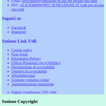
Email:
alic836009@istruzione.it
Link per inviare una mail
PEC:
ALIC836009@PEC.ISTRUZIONE.IT
Link per inviare
una mail
Seguici su
Facebook
Instagram
Sezione Link Utili
Cookie policy
Note legali
Informativa Privacy
Ufficio Relazioni con il Pubblico
Dichiarazione di accessibilità
Obiettivi di accessibilità
Whistleblowing
Gestione consensi cookie
Amministrazione trasparente
Pagina visualizzata
1295
volte
Sezione Copyright