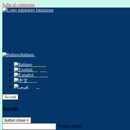
Salta al contenuto
Italiano
Italiano
English
Español
中文
عربى
Accedi
Accedi
button close
×
Nome Utente