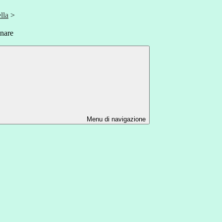
lla
>
nare
Menu di navigazione