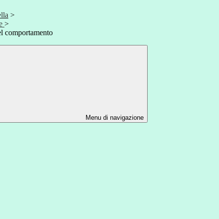
lla
>
ne
>
del comportamento
Menu di navigazione