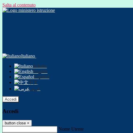
Salta al contenuto
Italiano
Italiano
English
Español
中文
عربى
Accedi
Accedi
button close
×
Nome Utente