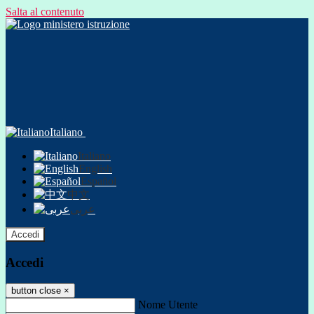
Salta al contenuto
Italiano
Italiano
English
Español
中文
عربى
Accedi
Accedi
button close
×
Nome Utente