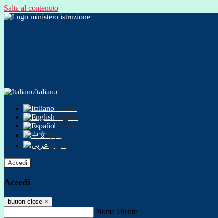
Salta al contenuto
Italiano
Italiano
English
Español
中文
عربى
Accedi
Accedi
button close
×
Nome Utente