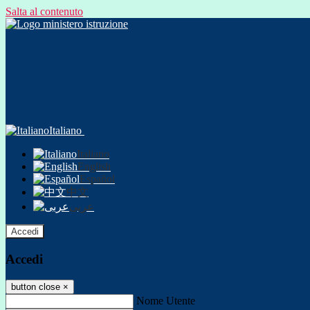
Salta al contenuto
Italiano
Italiano
English
Español
中文
عربى
Accedi
Accedi
button close
×
Nome Utente