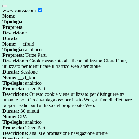
www.canva.com
Nome
Tipologia
Proprieta
Descrizione
Durata
Nome:
__cfruid
Tipologia:
analitico
Proprieta:
Terze Parti
Descrizione:
Cookie associato ai siti che utilizzano CloudFlare,
utilizzato per identificare il traffico web attendibile.
Durata:
Sessione
Nome:
__cf_bm
Tipologia:
analitico
Proprieta:
Terze Parti
Descrizione:
Questo cookie viene utilizzato per distinguere tra
umani e bot. Ciò è vantaggioso per il sito Web, al fine di effettuare
rapporti validi sull'utilizzo del proprio sito Web.
Durata:
30 minuti
Nome:
CPA
Tipologia:
analitico
Proprieta:
Terze Parti
Descrizione:
analisi e profilazione navigazione utente
Durata:
3 ore