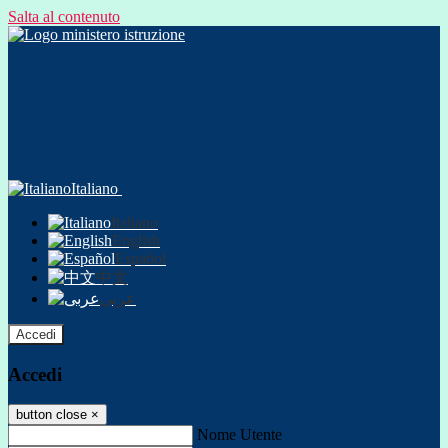
Salta al contenuto
Italiano
Italiano
English
Español
中文
عربى
Accedi
Accedi
button close
×
Nome Utente