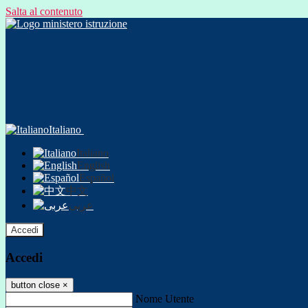
Salta al contenuto
Italiano
Italiano
English
Español
中文
عربى
Accedi
Accedi
button close
×
Nome Utente