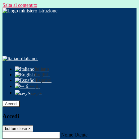
Salta al contenuto
Italiano
Italiano
English
Español
中文
عربى
Accedi
Accedi
button close
×
Nome Utente