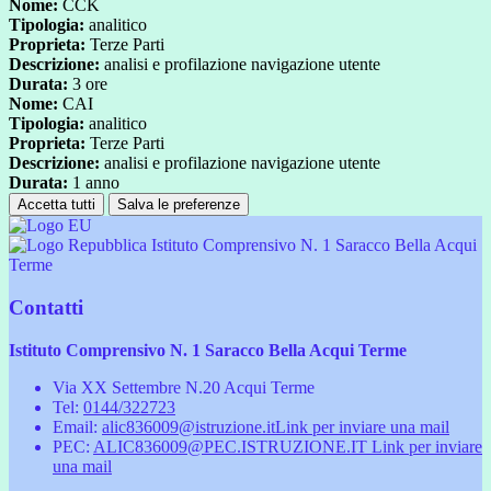
Nome:
CCK
Tipologia:
analitico
Proprieta:
Terze Parti
Descrizione:
analisi e profilazione navigazione utente
Durata:
3 ore
Nome:
CAI
Tipologia:
analitico
Proprieta:
Terze Parti
Descrizione:
analisi e profilazione navigazione utente
Durata:
1 anno
Accetta tutti
Salva le preferenze
Istituto Comprensivo N. 1 Saracco Bella Acqui
Terme
Contatti
Istituto Comprensivo N. 1 Saracco Bella Acqui Terme
Via XX Settembre N.20 Acqui Terme
Tel:
0144/322723
Email:
alic836009@istruzione.it
Link per inviare una mail
PEC:
ALIC836009@PEC.ISTRUZIONE.IT
Link per inviare
una mail