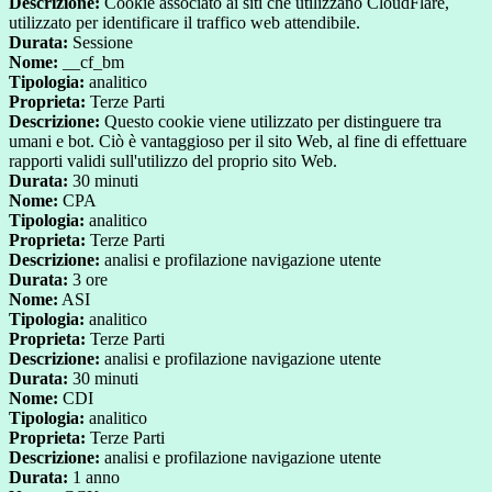
Descrizione:
Cookie associato ai siti che utilizzano CloudFlare,
utilizzato per identificare il traffico web attendibile.
Durata:
Sessione
Nome:
__cf_bm
Tipologia:
analitico
Proprieta:
Terze Parti
Descrizione:
Questo cookie viene utilizzato per distinguere tra
umani e bot. Ciò è vantaggioso per il sito Web, al fine di effettuare
rapporti validi sull'utilizzo del proprio sito Web.
Durata:
30 minuti
Nome:
CPA
Tipologia:
analitico
Proprieta:
Terze Parti
Descrizione:
analisi e profilazione navigazione utente
Durata:
3 ore
Nome:
ASI
Tipologia:
analitico
Proprieta:
Terze Parti
Descrizione:
analisi e profilazione navigazione utente
Durata:
30 minuti
Nome:
CDI
Tipologia:
analitico
Proprieta:
Terze Parti
Descrizione:
analisi e profilazione navigazione utente
Durata:
1 anno