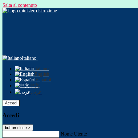
Salta al contenuto
Italiano
Italiano
English
Español
中文
عربى
Accedi
Accedi
button close
×
Nome Utente