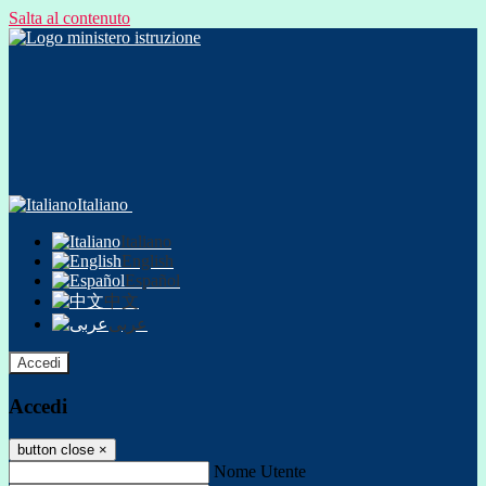
Salta al contenuto
Italiano
Italiano
English
Español
中文
عربى
Accedi
Accedi
button close
×
Nome Utente