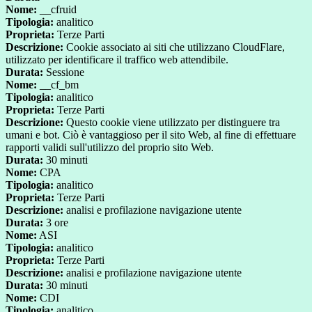
Nome:
__cfruid
Tipologia:
analitico
Proprieta:
Terze Parti
Descrizione:
Cookie associato ai siti che utilizzano CloudFlare,
utilizzato per identificare il traffico web attendibile.
Durata:
Sessione
Nome:
__cf_bm
Tipologia:
analitico
Proprieta:
Terze Parti
Descrizione:
Questo cookie viene utilizzato per distinguere tra
umani e bot. Ciò è vantaggioso per il sito Web, al fine di effettuare
rapporti validi sull'utilizzo del proprio sito Web.
Durata:
30 minuti
Nome:
CPA
Tipologia:
analitico
Proprieta:
Terze Parti
Descrizione:
analisi e profilazione navigazione utente
Durata:
3 ore
Nome:
ASI
Tipologia:
analitico
Proprieta:
Terze Parti
Descrizione:
analisi e profilazione navigazione utente
Durata:
30 minuti
Nome:
CDI
Tipologia:
analitico