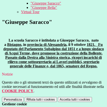
"Giuseppe Saracco"
"Giuseppe Bella"
Virtual Tour
"Giuseppe Saracco"
La scuola Saracco è intitolata a Giuseppe Saracco, nato
a
Bistagno
, in
provincia di Alessandria
, il 9 ottobre
1821. F
u
deputato del Parlamento Subalpino dal 1851 e a lungo sindaco
di Acqui Terme, dove promosse la costruzione della Bollente.
Passato dalla Destra alla Sinistra storica, ricoprì incarichi di
rilievo come sottosegretario ai Lavori pubblici, segretario
generale delle Finanze e, dal 1865, senatore del Regno.
Notizie
Questo sito o gli strumenti terzi da questo utilizzati si avvalgono di
cookie necessari al funzionamento ed utili alle finalità illustrate nella
COOKIE POLICY
.
Personalizza
Rifiuta tutti
i cookies
Accetta tutti
i cookies
Gestione cookie