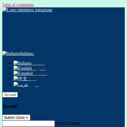
Salta al contenuto
Italiano
Italiano
English
Español
中文
عربى
Accedi
Accedi
button close
×
Nome Utente