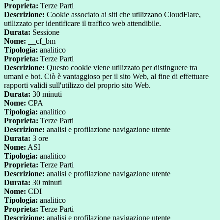
Proprieta:
Terze Parti
Descrizione:
Cookie associato ai siti che utilizzano CloudFlare,
utilizzato per identificare il traffico web attendibile.
Durata:
Sessione
Nome:
__cf_bm
Tipologia:
analitico
Proprieta:
Terze Parti
Descrizione:
Questo cookie viene utilizzato per distinguere tra
umani e bot. Ciò è vantaggioso per il sito Web, al fine di effettuare
rapporti validi sull'utilizzo del proprio sito Web.
Durata:
30 minuti
Nome:
CPA
Tipologia:
analitico
Proprieta:
Terze Parti
Descrizione:
analisi e profilazione navigazione utente
Durata:
3 ore
Nome:
ASI
Tipologia:
analitico
Proprieta:
Terze Parti
Descrizione:
analisi e profilazione navigazione utente
Durata:
30 minuti
Nome:
CDI
Tipologia:
analitico
Proprieta:
Terze Parti
Descrizione:
analisi e profilazione navigazione utente