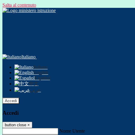
Salta al contenuto
Italiano
Italiano
English
Español
中文
عربى
Accedi
Accedi
button close
×
Nome Utente