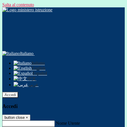
Salta al contenuto
Italiano
Italiano
English
Español
中文
عربى
Accedi
Accedi
button close
×
Nome Utente