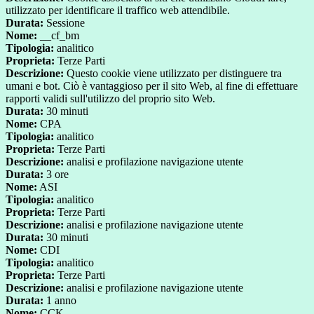
utilizzato per identificare il traffico web attendibile.
Durata:
Sessione
Nome:
__cf_bm
Tipologia:
analitico
Proprieta:
Terze Parti
Descrizione:
Questo cookie viene utilizzato per distinguere tra
umani e bot. Ciò è vantaggioso per il sito Web, al fine di effettuare
rapporti validi sull'utilizzo del proprio sito Web.
Durata:
30 minuti
Nome:
CPA
Tipologia:
analitico
Proprieta:
Terze Parti
Descrizione:
analisi e profilazione navigazione utente
Durata:
3 ore
Nome:
ASI
Tipologia:
analitico
Proprieta:
Terze Parti
Descrizione:
analisi e profilazione navigazione utente
Durata:
30 minuti
Nome:
CDI
Tipologia:
analitico
Proprieta:
Terze Parti
Descrizione:
analisi e profilazione navigazione utente
Durata:
1 anno
Nome:
CCK