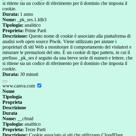
si ritiene sia un codice di riferimento per il dominio che imposta il
cookie.
Durata:
1 anno
Nome:
_pk_ses.1.fdb3
Tipologia:
analitico
Proprieta:
Prime Parti
Descrizione:
Questo nome di cookie è associato alla piattaforma di
analisi web open source Piwik. Viene utilizzato per aiutare i
proprietari di siti Web a monitorare il comportamento dei visitatori e
misurare le prestazioni del sito. È un cookie di tipo pattern, in cui il
prefisso _pk_ses è seguito da una breve serie di numeri e lettere, che
si ritiene sia un codice di riferimento per il dominio che imposta il
cookie.
Durata:
30 minuti
www.canva.com
Nome
Tipologia
Proprieta
Descrizione
Durata
Nome:
__cfruid
Tipologia:
analitico
Proprieta:
Terze Parti
Descrizione:
Cookie associato ai siti che utilizzano CloudFlare,