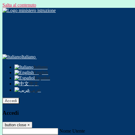
Salta al contenuto
Italiano
Italiano
English
Español
中文
عربى
Accedi
Accedi
button close
×
Nome Utente