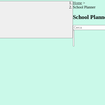
Home
>
School Planner
School Plann