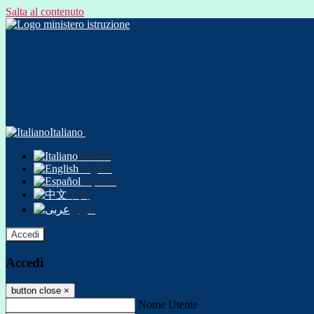
Salta al contenuto
Italiano
Italiano
English
Español
中文
عربى
Accedi
Accedi
button close
×
Nome Utente