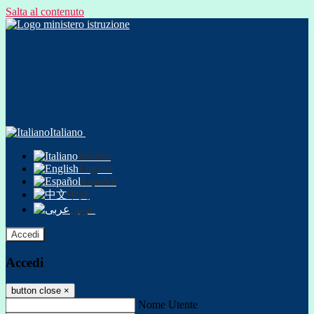
Salta al contenuto
Italiano
Italiano
English
Español
中文
عربى
Accedi
Accedi
button close
×
Nome Utente