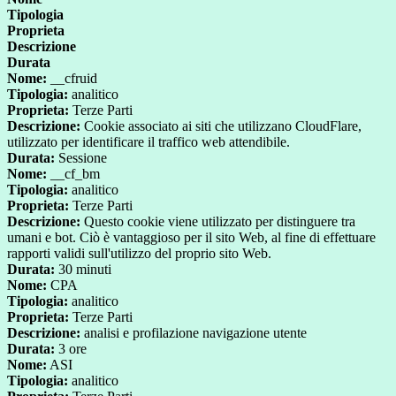
Tipologia
Proprieta
Descrizione
Durata
Nome:
__cfruid
Tipologia:
analitico
Proprieta:
Terze Parti
Descrizione:
Cookie associato ai siti che utilizzano CloudFlare,
utilizzato per identificare il traffico web attendibile.
Durata:
Sessione
Nome:
__cf_bm
Tipologia:
analitico
Proprieta:
Terze Parti
Descrizione:
Questo cookie viene utilizzato per distinguere tra
umani e bot. Ciò è vantaggioso per il sito Web, al fine di effettuare
rapporti validi sull'utilizzo del proprio sito Web.
Durata:
30 minuti
Nome:
CPA
Tipologia:
analitico
Proprieta:
Terze Parti
Descrizione:
analisi e profilazione navigazione utente
Durata:
3 ore
Nome:
ASI
Tipologia:
analitico