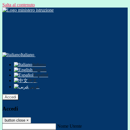
Salta al contenuto
Italiano
Italiano
English
Español
中文
عربى
Accedi
Accedi
button close
×
Nome Utente