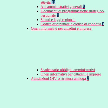
attività
11
Atti amministrativi generali
3
Documenti di programmazione strategico-
gestionale
4
Statuti e leggi regionali
Codice disciplinare e codice di condotta
3
Oneri informativi per cittadini e imprese
Scadenzario obblighi amministrativi
Oneri informativi per cittadini e imprese
Attestazioni OIV o struttura analoga
2