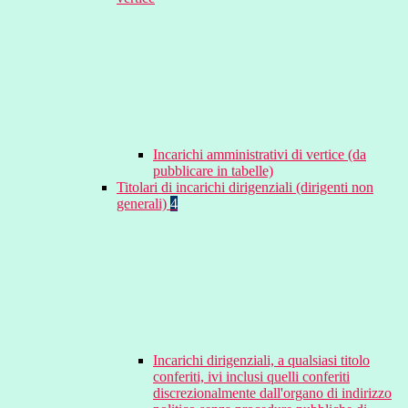
Incarichi amministrativi di vertice (da
pubblicare in tabelle)
Titolari di incarichi dirigenziali (dirigenti non
generali)
4
Incarichi dirigenziali, a qualsiasi titolo
conferiti, ivi inclusi quelli conferiti
discrezionalmente dall'organo di indirizzo