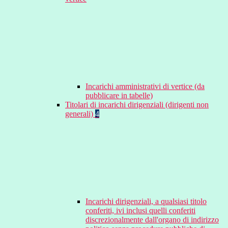
Incarichi amministrativi di vertice (da
pubblicare in tabelle)
Titolari di incarichi dirigenziali (dirigenti non
generali)
4
Incarichi dirigenziali, a qualsiasi titolo
conferiti, ivi inclusi quelli conferiti
discrezionalmente dall'organo di indirizzo