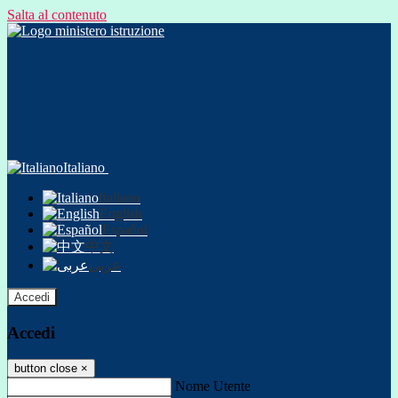
Salta al contenuto
Italiano
Italiano
English
Español
中文
عربى
Accedi
Accedi
button close
×
Nome Utente