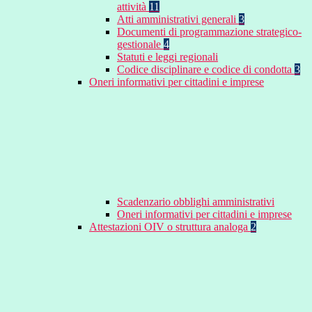
attività
11
Atti amministrativi generali
3
Documenti di programmazione strategico-
gestionale
4
Statuti e leggi regionali
Codice disciplinare e codice di condotta
3
Oneri informativi per cittadini e imprese
Scadenzario obblighi amministrativi
Oneri informativi per cittadini e imprese
Attestazioni OIV o struttura analoga
2