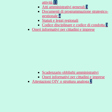
attività
11
Atti amministrativi generali
3
Documenti di programmazione strategico-
gestionale
4
Statuti e leggi regionali
Codice disciplinare e codice di condotta
3
Oneri informativi per cittadini e imprese
Scadenzario obblighi amministrativi
Oneri informativi per cittadini e imprese
Attestazioni OIV o struttura analoga
2