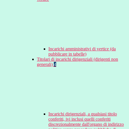
Incarichi amministrativi di vertice (da
pubblicare in tabelle)
Titolari di incarichi dirigenziali (dirigenti non
generali)
4
Incarichi dirigenziali, a qualsiasi titolo
conferiti, ivi inclusi quelli conferiti
discrezionalmente dall'organo di indirizzo