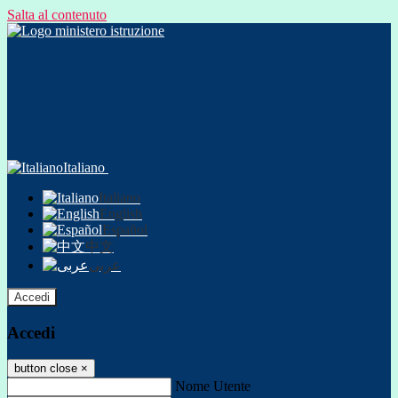
Salta al contenuto
Italiano
Italiano
English
Español
中文
عربى
Accedi
Accedi
button close
×
Nome Utente