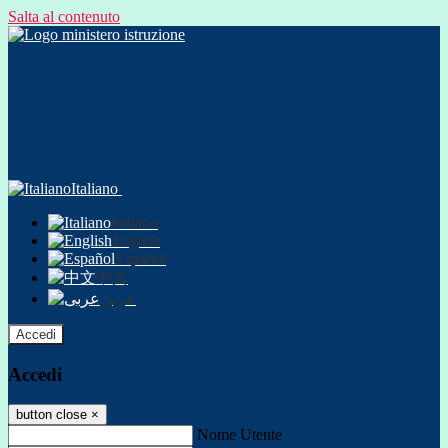
Salta al contenuto
Italiano
Italiano
English
Español
中文
عربى
Accedi
Accedi
button close
×
Nome Utente