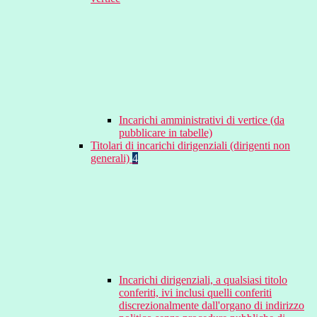
Incarichi amministrativi di vertice (da
pubblicare in tabelle)
Titolari di incarichi dirigenziali (dirigenti non
generali)
4
Incarichi dirigenziali, a qualsiasi titolo
conferiti, ivi inclusi quelli conferiti
discrezionalmente dall'organo di indirizzo