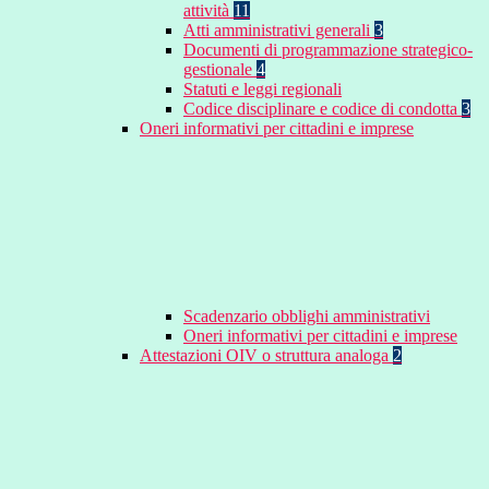
attività
11
Atti amministrativi generali
3
Documenti di programmazione strategico-
gestionale
4
Statuti e leggi regionali
Codice disciplinare e codice di condotta
3
Oneri informativi per cittadini e imprese
Scadenzario obblighi amministrativi
Oneri informativi per cittadini e imprese
Attestazioni OIV o struttura analoga
2