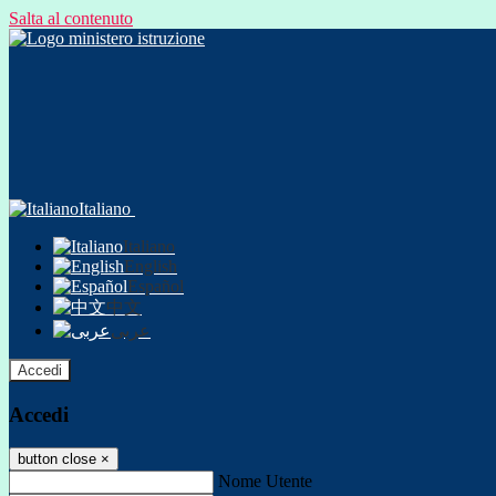
Salta al contenuto
Italiano
Italiano
English
Español
中文
عربى
Accedi
Accedi
button close
×
Nome Utente