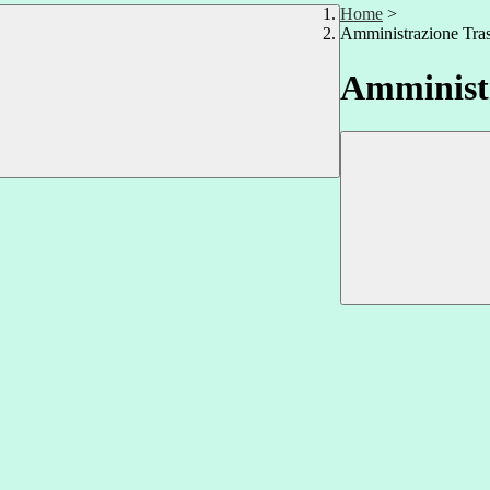
Home
>
Amministrazione Tra
Amministr