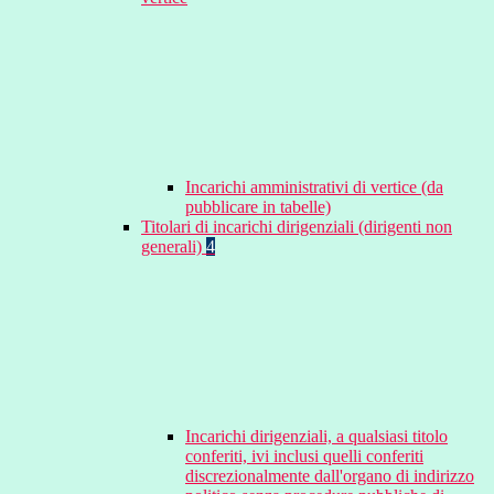
Incarichi amministrativi di vertice (da
pubblicare in tabelle)
Titolari di incarichi dirigenziali (dirigenti non
generali)
4
Incarichi dirigenziali, a qualsiasi titolo
conferiti, ivi inclusi quelli conferiti
discrezionalmente dall'organo di indirizzo