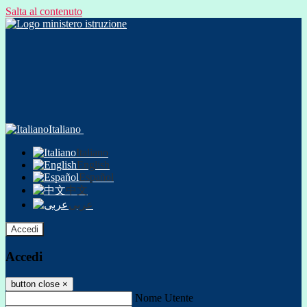
Salta al contenuto
Italiano
Italiano
English
Español
中文
عربى
Accedi
Accedi
button close
×
Nome Utente