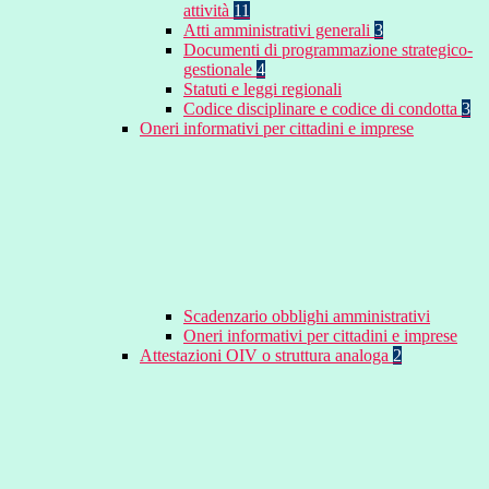
attività
11
Atti amministrativi generali
3
Documenti di programmazione strategico-
gestionale
4
Statuti e leggi regionali
Codice disciplinare e codice di condotta
3
Oneri informativi per cittadini e imprese
Scadenzario obblighi amministrativi
Oneri informativi per cittadini e imprese
Attestazioni OIV o struttura analoga
2