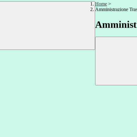
Home
>
Amministrazione Tra
Amministr