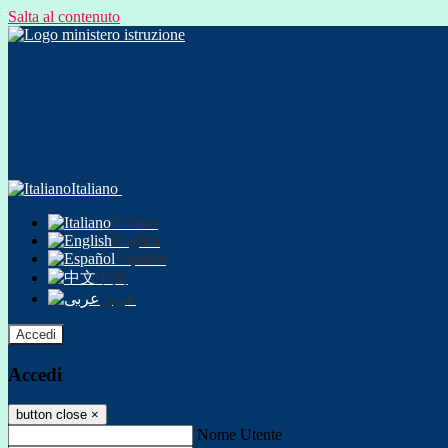
Salta al contenuto
Italiano
Italiano
English
Español
中文
عربى
Accedi
Accedi
button close
×
Nome Utente