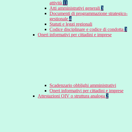
attività
11
Atti amministrativi generali
3
Documenti di programmazione strategico-
gestionale
4
Statuti e leggi regionali
Codice disciplinare e codice di condotta
3
Oneri informativi per cittadini e imprese
Scadenzario obblighi amministrativi
Oneri informativi per cittadini e imprese
Attestazioni OIV o struttura analoga
2