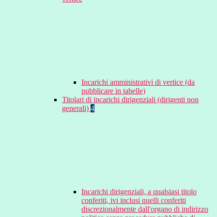
Incarichi amministrativi di vertice (da
pubblicare in tabelle)
Titolari di incarichi dirigenziali (dirigenti non
generali)
4
Incarichi dirigenziali, a qualsiasi titolo
conferiti, ivi inclusi quelli conferiti
discrezionalmente dall'organo di indirizzo