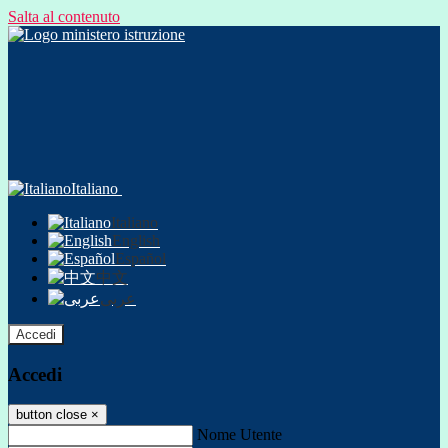
Salta al contenuto
Italiano
Italiano
English
Español
中文
عربى
Accedi
Accedi
button close
×
Nome Utente