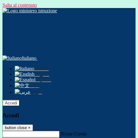
Salta al contenuto
Italiano
Italiano
English
Español
中文
عربى
Accedi
Accedi
button close
×
Nome Utente