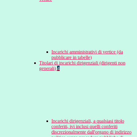
Incarichi amministrativi di vertice (da
pubblicare in tabelle)
Titolari di incarichi dirigenziali (dirigenti non
generali)
4
Incarichi dirigenziali, a qualsiasi titolo
conferiti, ivi inclusi quelli conferiti
discrezionalmente dall'organo di indirizzo