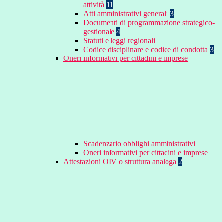
attività
11
Atti amministrativi generali
3
Documenti di programmazione strategico-
gestionale
4
Statuti e leggi regionali
Codice disciplinare e codice di condotta
3
Oneri informativi per cittadini e imprese
Scadenzario obblighi amministrativi
Oneri informativi per cittadini e imprese
Attestazioni OIV o struttura analoga
2