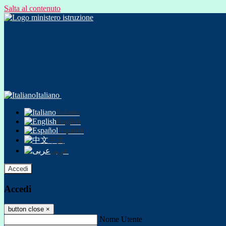
Salta al contenuto
Italiano
Italiano
English
Español
中文
عربى
Accedi
Accedi
button close
×
Nome Utente