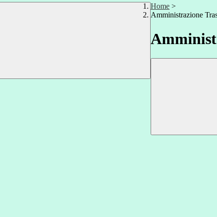
Home
>
Amministrazione Tra
Amministr