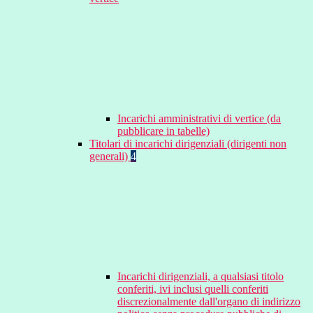
Incarichi amministrativi di vertice (da
pubblicare in tabelle)
Titolari di incarichi dirigenziali (dirigenti non
generali)
4
Incarichi dirigenziali, a qualsiasi titolo
conferiti, ivi inclusi quelli conferiti
discrezionalmente dall'organo di indirizzo