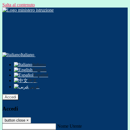
Salta al contenuto
Italiano
Italiano
English
Español
中文
عربى
Accedi
Accedi
button close
×
Nome Utente