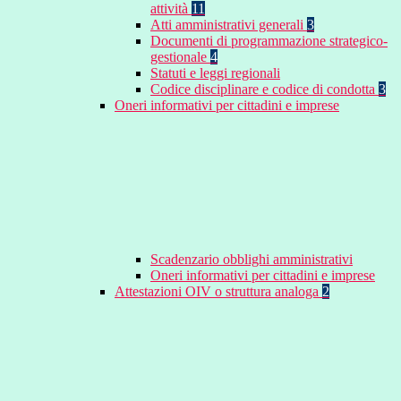
attività
11
Atti amministrativi generali
3
Documenti di programmazione strategico-
gestionale
4
Statuti e leggi regionali
Codice disciplinare e codice di condotta
3
Oneri informativi per cittadini e imprese
Scadenzario obblighi amministrativi
Oneri informativi per cittadini e imprese
Attestazioni OIV o struttura analoga
2