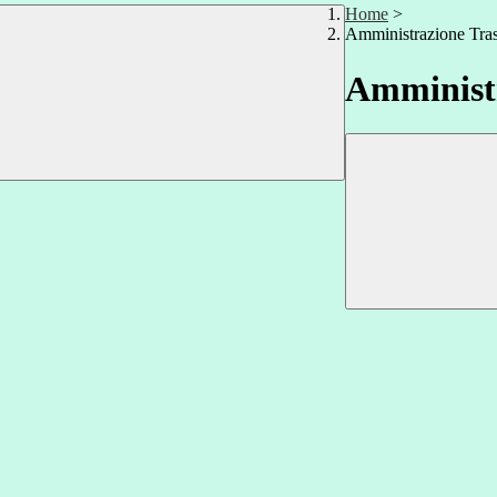
Home
>
Amministrazione Tra
Amministr