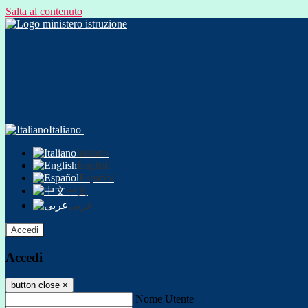
Salta al contenuto
Italiano
Italiano
English
Español
中文
عربى
Accedi
Accedi
button close
×
Nome Utente