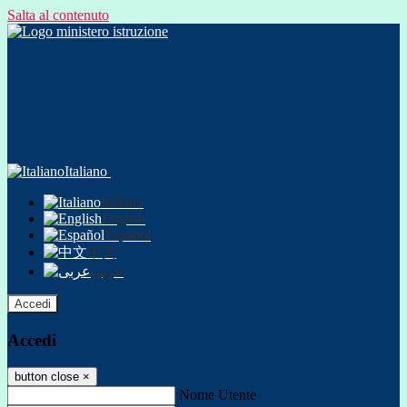
Salta al contenuto
Italiano
Italiano
English
Español
中文
عربى
Accedi
Accedi
button close
×
Nome Utente