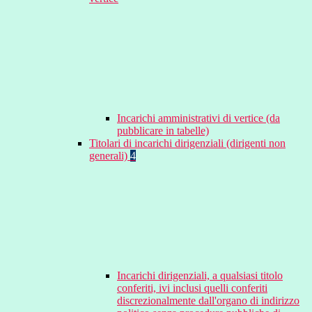
Incarichi amministrativi di vertice (da
pubblicare in tabelle)
Titolari di incarichi dirigenziali (dirigenti non
generali)
4
Incarichi dirigenziali, a qualsiasi titolo
conferiti, ivi inclusi quelli conferiti
discrezionalmente dall'organo di indirizzo