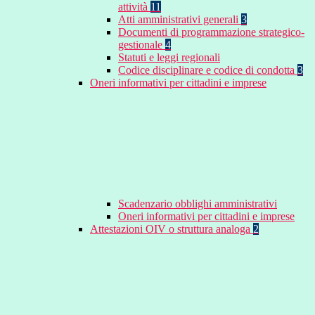
attività
11
Atti amministrativi generali
3
Documenti di programmazione strategico-
gestionale
4
Statuti e leggi regionali
Codice disciplinare e codice di condotta
3
Oneri informativi per cittadini e imprese
Scadenzario obblighi amministrativi
Oneri informativi per cittadini e imprese
Attestazioni OIV o struttura analoga
2