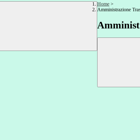
Home
>
Amministrazione Tra
Amministr