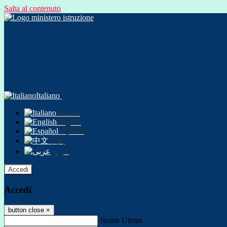
Salta al contenuto
Italiano
Italiano
English
Español
中文
عربى
Accedi
Accedi
button close
×
Nome Utente