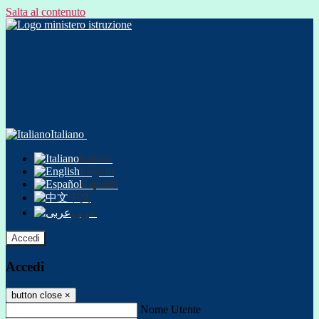
Salta al contenuto
Italiano
Italiano
English
Español
中文
عربى
Accedi
Accedi
button close
×
Nome Utente