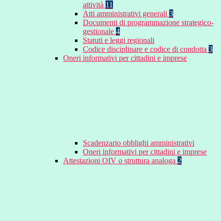
attività
11
Atti amministrativi generali
3
Documenti di programmazione strategico-
gestionale
4
Statuti e leggi regionali
Codice disciplinare e codice di condotta
3
Oneri informativi per cittadini e imprese
Scadenzario obblighi amministrativi
Oneri informativi per cittadini e imprese
Attestazioni OIV o struttura analoga
2