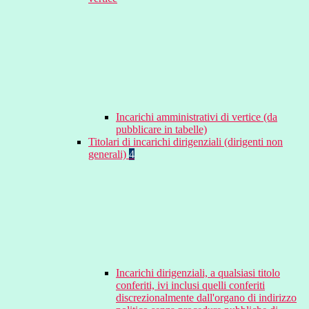
Incarichi amministrativi di vertice (da
pubblicare in tabelle)
Titolari di incarichi dirigenziali (dirigenti non
generali)
4
Incarichi dirigenziali, a qualsiasi titolo
conferiti, ivi inclusi quelli conferiti
discrezionalmente dall'organo di indirizzo