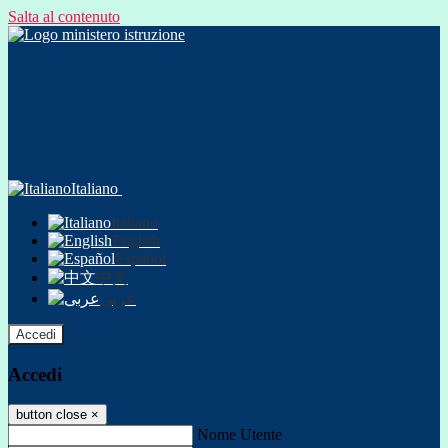
Salta al contenuto
Italiano
Italiano
English
Español
中文
عربى
Accedi
Accedi
button close
×
Nome Utente