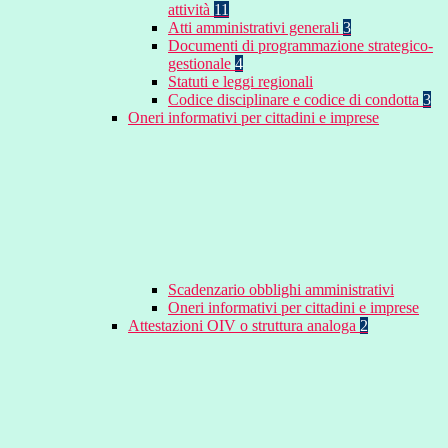
attività
11
Atti amministrativi generali
3
Documenti di programmazione strategico-
gestionale
4
Statuti e leggi regionali
Codice disciplinare e codice di condotta
3
Oneri informativi per cittadini e imprese
Scadenzario obblighi amministrativi
Oneri informativi per cittadini e imprese
Attestazioni OIV o struttura analoga
2