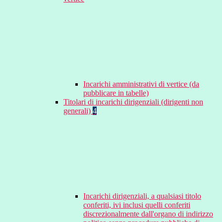
Incarichi amministrativi di vertice (da
pubblicare in tabelle)
Titolari di incarichi dirigenziali (dirigenti non
generali)
4
Incarichi dirigenziali, a qualsiasi titolo
conferiti, ivi inclusi quelli conferiti
discrezionalmente dall'organo di indirizzo