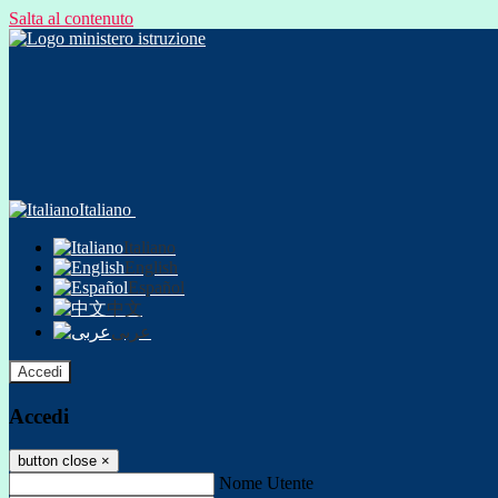
Salta al contenuto
Italiano
Italiano
English
Español
中文
عربى
Accedi
Accedi
button close
×
Nome Utente