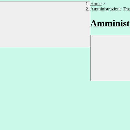
Home
>
Amministrazione Tra
Amministr