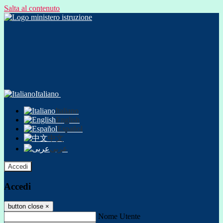
Salta al contenuto
Italiano
Italiano
English
Español
中文
عربى
Accedi
Accedi
button close
×
Nome Utente