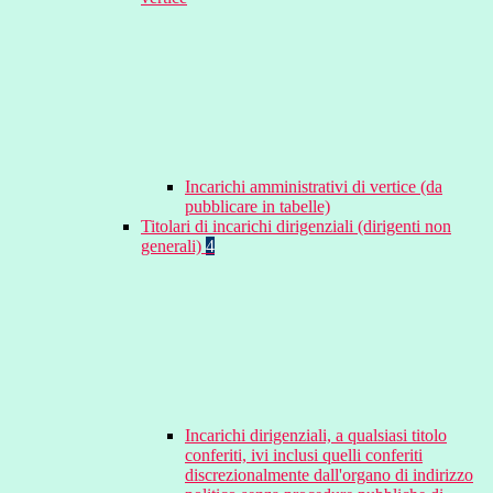
Incarichi amministrativi di vertice (da
pubblicare in tabelle)
Titolari di incarichi dirigenziali (dirigenti non
generali)
4
Incarichi dirigenziali, a qualsiasi titolo
conferiti, ivi inclusi quelli conferiti
discrezionalmente dall'organo di indirizzo