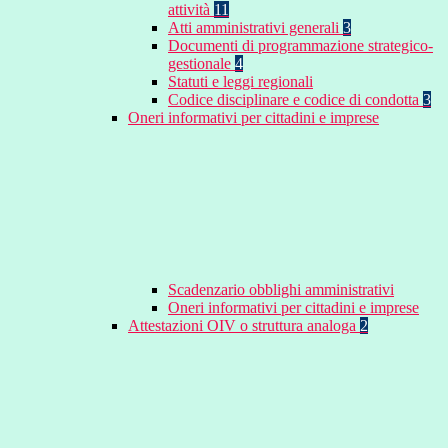
attività
11
Atti amministrativi generali
3
Documenti di programmazione strategico-
gestionale
4
Statuti e leggi regionali
Codice disciplinare e codice di condotta
3
Oneri informativi per cittadini e imprese
Scadenzario obblighi amministrativi
Oneri informativi per cittadini e imprese
Attestazioni OIV o struttura analoga
2