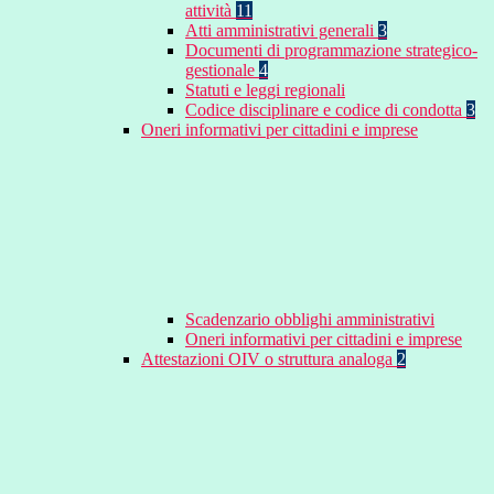
attività
11
Atti amministrativi generali
3
Documenti di programmazione strategico-
gestionale
4
Statuti e leggi regionali
Codice disciplinare e codice di condotta
3
Oneri informativi per cittadini e imprese
Scadenzario obblighi amministrativi
Oneri informativi per cittadini e imprese
Attestazioni OIV o struttura analoga
2