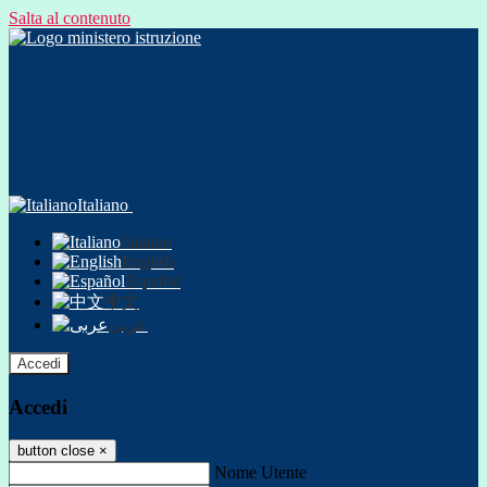
Salta al contenuto
Italiano
Italiano
English
Español
中文
عربى
Accedi
Accedi
button close
×
Nome Utente