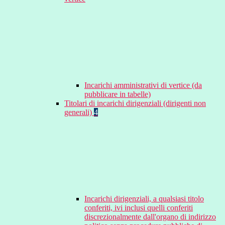
Incarichi amministrativi di vertice (da
pubblicare in tabelle)
Titolari di incarichi dirigenziali (dirigenti non
generali)
4
Incarichi dirigenziali, a qualsiasi titolo
conferiti, ivi inclusi quelli conferiti
discrezionalmente dall'organo di indirizzo