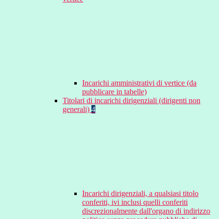
Incarichi amministrativi di vertice (da
pubblicare in tabelle)
Titolari di incarichi dirigenziali (dirigenti non
generali)
4
Incarichi dirigenziali, a qualsiasi titolo
conferiti, ivi inclusi quelli conferiti
discrezionalmente dall'organo di indirizzo