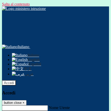
Salta al contenuto
Italiano
Italiano
English
Español
中文
عربى
Accedi
Accedi
button close
×
Nome Utente