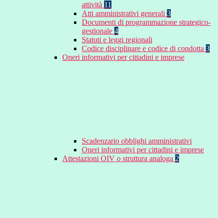
attività
11
Atti amministrativi generali
3
Documenti di programmazione strategico-
gestionale
4
Statuti e leggi regionali
Codice disciplinare e codice di condotta
3
Oneri informativi per cittadini e imprese
Scadenzario obblighi amministrativi
Oneri informativi per cittadini e imprese
Attestazioni OIV o struttura analoga
2