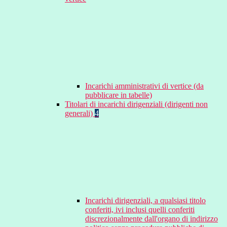
Incarichi amministrativi di vertice (da
pubblicare in tabelle)
Titolari di incarichi dirigenziali (dirigenti non
generali)
4
Incarichi dirigenziali, a qualsiasi titolo
conferiti, ivi inclusi quelli conferiti
discrezionalmente dall'organo di indirizzo