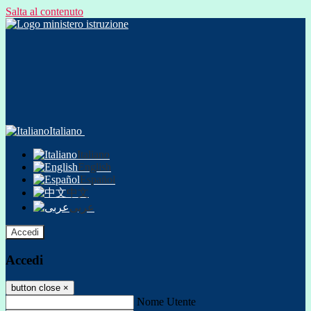
Salta al contenuto
Italiano
Italiano
English
Español
中文
عربى
Accedi
Accedi
button close
×
Nome Utente