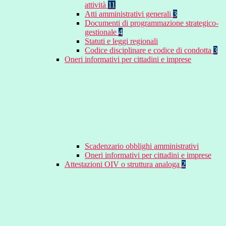
attività
11
Atti amministrativi generali
3
Documenti di programmazione strategico-
gestionale
4
Statuti e leggi regionali
Codice disciplinare e codice di condotta
3
Oneri informativi per cittadini e imprese
Scadenzario obblighi amministrativi
Oneri informativi per cittadini e imprese
Attestazioni OIV o struttura analoga
2