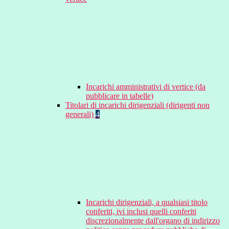
Incarichi amministrativi di vertice (da
pubblicare in tabelle)
Titolari di incarichi dirigenziali (dirigenti non
generali)
4
Incarichi dirigenziali, a qualsiasi titolo
conferiti, ivi inclusi quelli conferiti
discrezionalmente dall'organo di indirizzo