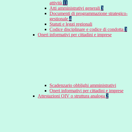
attività
11
Atti amministrativi generali
3
Documenti di programmazione strategico-
gestionale
4
Statuti e leggi regionali
Codice disciplinare e codice di condotta
3
Oneri informativi per cittadini e imprese
Scadenzario obblighi amministrativi
Oneri informativi per cittadini e imprese
Attestazioni OIV o struttura analoga
2