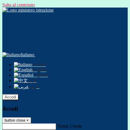
Salta al contenuto
Italiano
Italiano
English
Español
中文
عربى
Accedi
Accedi
button close
×
Nome Utente